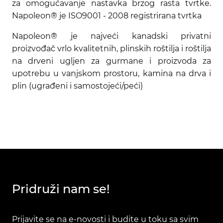
za omogućavanje nastavka brzog rasta tvrtke.
Napoleon® je ISO9001 - 2008 registrirana tvrtka
Napoleon® je najveći kanadski privatni
proizvođač vrlo kvalitetnih, plinskih roštilja i roštilja
na drveni ugljen za gurmane i proizvoda za
upotrebu u vanjskom prostoru, kamina na drva i
plin (ugrađeni i samostojeći/peći)
Pridruži nam se!
Prijavite se na e-novosti i budite u toku sa svim