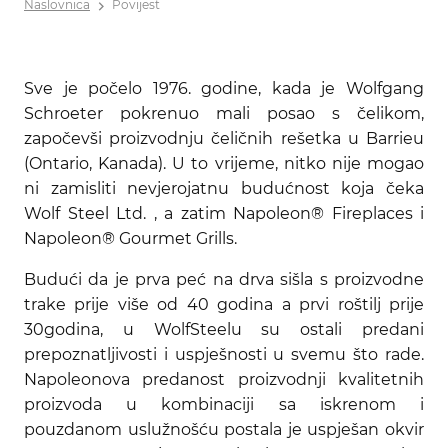
Naslovnica
Povijest
Sve je počelo 1976. godine, kada je Wolfgang
Schroeter pokrenuo mali posao s čelikom,
započevši proizvodnju čeličnih rešetka u Barrieu
(Ontario, Kanada). U to vrijeme, nitko nije mogao
ni zamisliti nevjerojatnu budućnost koja čeka
Wolf Steel Ltd. , a zatim Napoleon® Fireplaces i
Napoleon® Gourmet Grills.
Budući da je prva peć na drva sišla s proizvodne
trake prije više od 40 godina a prvi roštilj prije
30godina, u WolfSteelu su ostali predani
prepoznatljivosti i uspješnosti u svemu što rade.
Napoleonova predanost proizvodnji kvalitetnih
proizvoda u kombinaciji sa iskrenom i
pouzdanom uslužnošću postala je uspješan okvir