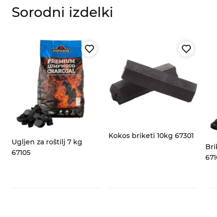
Sorodni izdelki
za
Kokos briketi 10kg 67301
Ugljen za roštilj 7 kg
Bri
67105
671