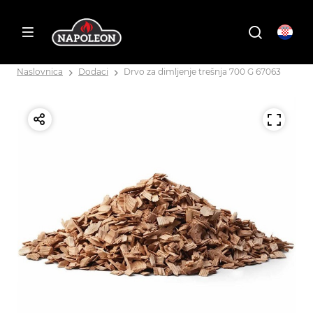
Naslovnica
Dodaci
Drvo za dimljenje trešnja 700 G 67063