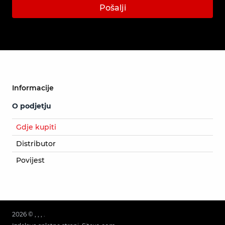
Pošalji
Informacije
O podjetju
Gdje kupiti
Distributor
Povijest
2026 © , , , .