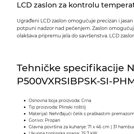
LCD zaslon za kontrolu tempera
Ugrađeni LCD zaslon omogućuje precizan i jasan 
potpuni nadzor nad pečenjem. Zaslon omogućuje 
olakšava pripremu jela do savršenstva. LCD zaslon 
Tehničke specifikacije
P500VXRSIBPSK-SI-PHM
Osnovna boja proizvoda: Crna
Tip proizvoda: Plinski roštilj
Materijal: Nehrđajući čelik s praškastim premazo
Gorivo: Propan
Glavna površina za kuhanje: 71 x 46 cm | 31 hambu
Ukupna toplinska snaga: 25,7 kW