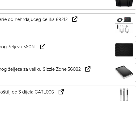
erie od nehrđajućeg čelika 69212
nog željeza 56041
nog željeza za veliku Sizzle Zone 56082
roštilj od 3 dijela GATL006
lj 70008