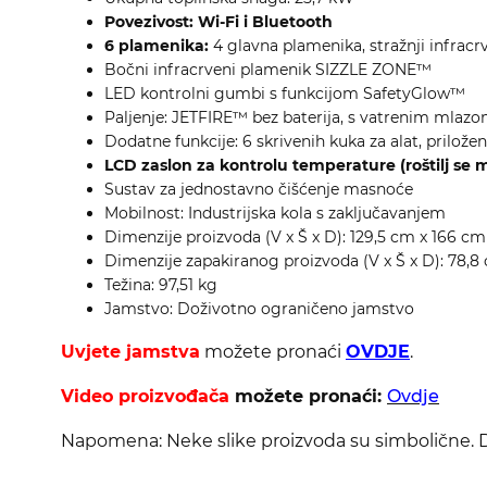
Povezivost: Wi-Fi i Bluetooth
6 plamenika:
4 glavna plamenika, stražnji infracr
Bočni infracrveni plamenik SIZZLE ZONE™
LED kontrolni gumbi s funkcijom SafetyGlow™
Paljenje: JETFIRE™ bez baterija, s vatrenim mlaz
Dodatne funkcije: 6 skrivenih kuka za alat, prilo
LCD zaslon za kontrolu temperature (roštilj se mo
Sustav za jednostavno čišćenje masnoće
Mobilnost: Industrijska kola s zaključavanjem
Dimenzije proizvoda (V x Š x D): 129,5 cm x 166 c
Dimenzije zapakiranog proizvoda (V x Š x D): 78,8
Težina: 97,51 kg
Jamstvo: Doživotno ograničeno jamstvo
Uvjete jamstva
možete pronaći
OVDJE
.
Video proizvođača
možete pronaći:
Ovdje
Napomena: Neke slike proizvoda su simbolične. De