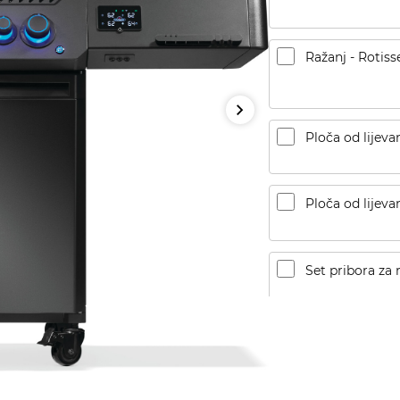
Ražanj - Rotiss
Ploča od lijeva
Ploča od lijeva
Set pribora za 
Kamen za rošti