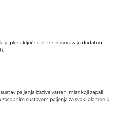
da je plin uključen, čime osiguravaju dodatnu
i.
stav paljenja izaziva vatreni mlaz koji zapali
 Sa zasebnim sustavom paljenja za svaki plamenik,