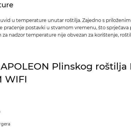
ture
uvid u temperature unutar roštilja. Zajedno s prilože
praćenje postavki u stvarnom vremenu, što sprječava p
za nadzor temperature nije obvezan za korištenje, roštilj 
 NAPOLEON Plinskog roštil
 WIFI
m
rgera