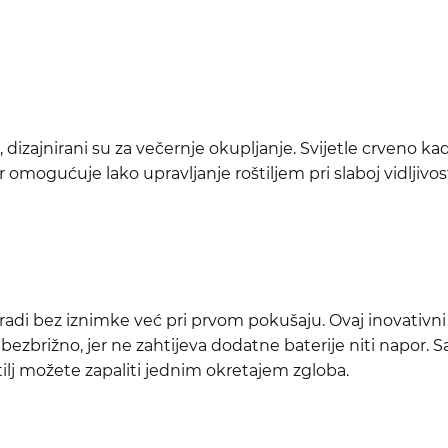
dizajnirani su za večernje okupljanje. Svijetle crveno ka
 omogućuje lako upravljanje roštiljem pri slaboj vidljivost
i bez iznimke već pri prvom pokušaju. Ovaj inovativni su
 bezbrižno, jer ne zahtijeva dodatne baterije niti napor.
ilj možete zapaliti jednim okretajem zgloba.