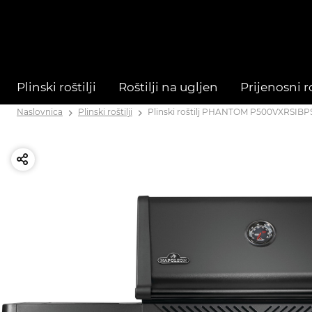
Plinski roštilji
Roštilji na ugljen
Prijenosni ro
Naslovnica
Plinski roštilji
Plinski roštilj PHANTOM P500VXRSIB