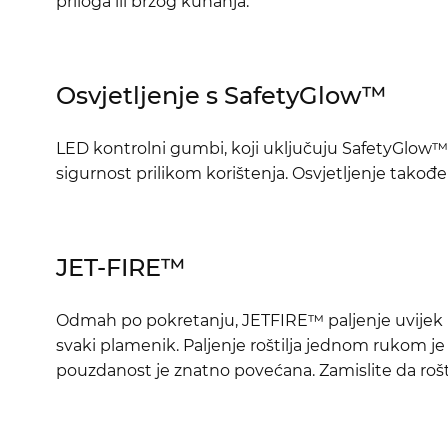
priloga ili brzog kuhanja.
Osvjetljenje s SafetyGlow™
LED kontrolni gumbi, koji uključuju SafetyGlow™, 
sigurnost prilikom korištenja. Osvjetljenje također
JET-FIRE™
Odmah po pokretanju, JETFIRE™ paljenje uvijek rad
svaki plamenik. Paljenje roštilja jednom rukom je
pouzdanost je znatno povećana. Zamislite da rošt