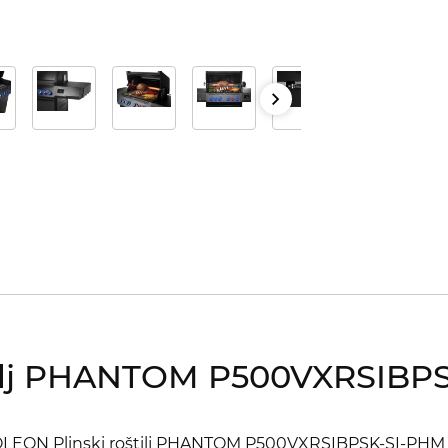
tilj PHANTOM P500VXRSIBP
APOLEON Plinski roštilj PHANTOM P500VXRSIBPSK-SI-PHM 