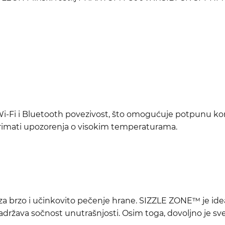
je Wi-Fi i Bluetooth povezivost, što omogućuje potpunu
 primati upozorenja o visokim temperaturama.
n za brzo i učinkovito pečenje hrane. SIZZLE ZONE™ je ide
država sočnost unutrašnjosti. Osim toga, dovoljno je sv