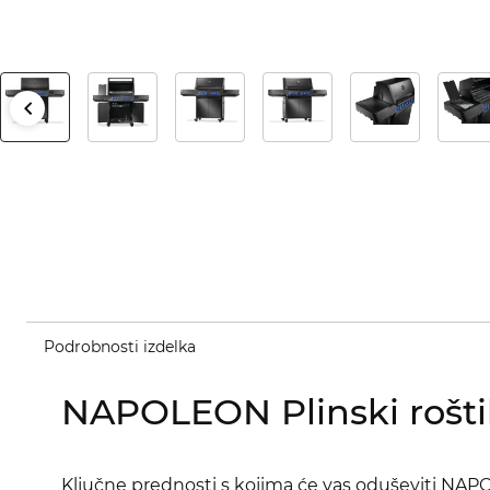
Podrobnosti izdelka
NAPOLEON Plinski roš
Ključne prednosti s kojima će vas oduševiti N