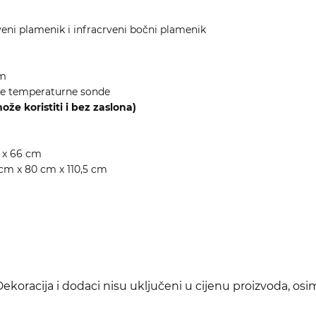
veni plamenik i infracrveni bočni plamenik
om
žene temperaturne sonde
že koristiti i bez zaslona)
m x 66 cm
 cm x 80 cm x 110,5 cm
koracija i dodaci nisu uključeni u cijenu proizvoda, osi