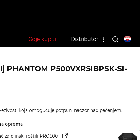
Gdje kupiti
Distributor
štilj PHANTOM P500VXRSIBPSK-SI-
ovezivost, koja omogućuje potpuni nadzor nad pečenjem.
na oprema
ač za plinski roštilj PRO500