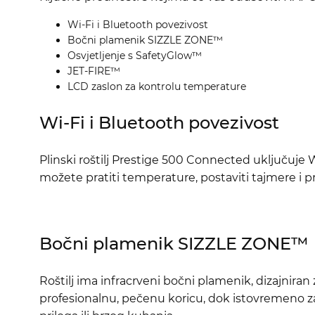
Wi-Fi i Bluetooth povezivost
Bočni plamenik SIZZLE ZONE™
Osvjetljenje s SafetyGlow™
JET-FIRE™
LCD zaslon za kontrolu temperature
Wi-Fi i Bluetooth povezivost
Plinski roštilj Prestige 500 Connected uključu
možete pratiti temperature, postaviti tajmere i
Bočni plamenik SIZZLE ZONE™
Roštilj ima infracrveni bočni plamenik, dizajnira
profesionalnu, pečenu koricu, dok istovremeno za