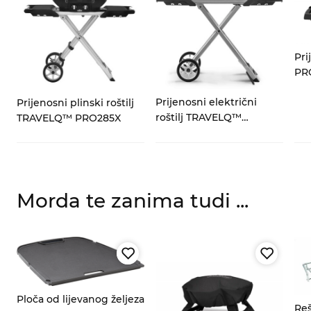
Pri
E
PR
Prijenosni električni
Prijenosni plinski roštilj
roštilj TRAVELQ™
TRAVELQ™ PRO285X
PRO285EX
Morda te zanima tudi ...
Ploča od lijevanog željeza
Reš