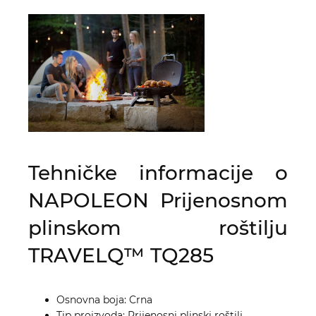
Tehničke informacije o
NAPOLEON Prijenosnom
plinskom roštilju
TRAVELQ™ TQ285
Osnovna boja: Crna
Tip proizvoda: Prijenosni plinski roštilj