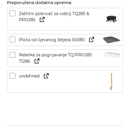
Preporučena dodatna oprema:
Zaštitni pokrivač za roštilj TQ285 &
PRO285
Ploča od lijevanog željeza 56080
Rešetka za pogrijavanje TQ/PRO285
71286
undefined