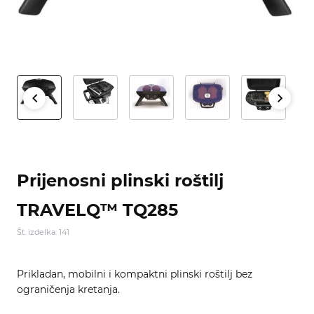
Prijenosni plinski roštilj
TRAVELQ™ TQ285
Št. izdelka: 141
Prikladan, mobilni i kompaktni plinski roštilj bez
ograničenja kretanja.