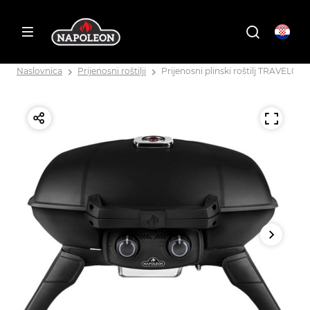
Naslovnica
Prijenosni roštilji
Prijenosni plinski roštilj TRAVELQ