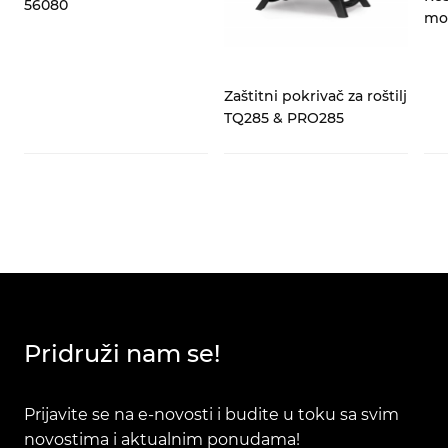
56080
mod
Zaštitni pokrivač za roštilj
TQ285 & PRO285
Pridruži nam se!
Prijavite se na e-novosti i budite u toku sa svim
novostima i aktualnim ponudama!