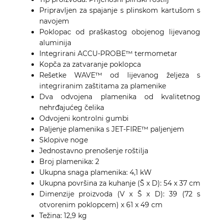
Pripravljen za spajanje s plinskom kartušom s
navojem
Poklopac od praškastog obojenog lijevanog
aluminija
Integrirani ACCU-PROBE™ termometar
Kopča za zatvaranje poklopca
Rešetke WAVE™ od lijevanog željeza s
integriranim zaštitama za plamenike
Dva odvojena plamenika od kvalitetnog
nehrđajućeg čelika
Odvojeni kontrolni gumbi
Paljenje plamenika s JET-FIRE™ paljenjem
Sklopive noge
Jednostavno prenošenje roštilja
Broj plamenika: 2
Ukupna snaga plamenika: 4,1 kW
Ukupna površina za kuhanje (Š x D): 54 x 37 cm
Dimenzije proizvoda (V x Š x D): 39 (72 s
otvorenim poklopcem) x 61 x 49 cm
Težina: 12,9 kg