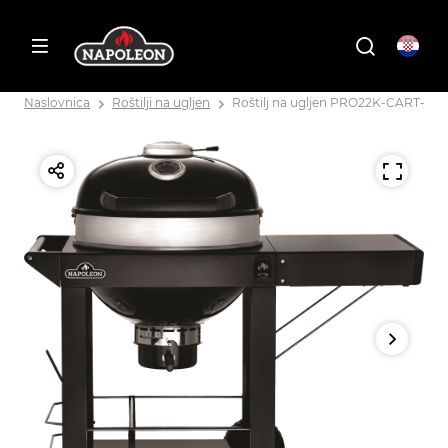
Naslovnica
Roštilji na ugljen
Roštilj na ugljen PRO22K-CART-3