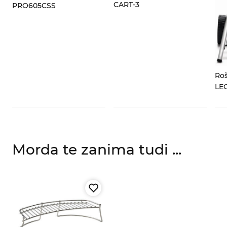
CART-3
PRO605CSS
Roš
LE
Morda te zanima tudi ...