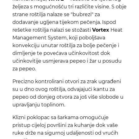
željeza s mogućnošću tri različite visine. S obje
strane roštilja nalaze se "bubrezi" za
dodavanje ugljena tijekom pečenja. Ispod
rešetke roštilja nalazi se stožasti
Vortex
Heat
Management System, koji poboljšava
konvekciju unutar roštilja za bolje pečenje i
dimljenje te povećava učinkovitost dok
učinkovitije usmjerava pepeo i žar u posudu
za pepeo.
Precizno kontrolirani otvori za zrak ugrađeni
su u dno ovog roštilja, odvajajući kantu za
pepeo od donjeg otvora za još više slobode u
upravljanju toplinom.
Klizni poklopac sa šarkama omogućuje
pristup cijeloj površini za kuhanje dok vaše
ruke drže na sigurnoj udaljenosti od vrućih