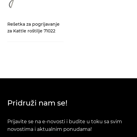
Rešetka za pogrijavanje
za Kattle roštilje 71022
Pridruži nam se!
Prijavite se na e-novosti i budite u toku sa svim
novostima i aktualnim ponudama!