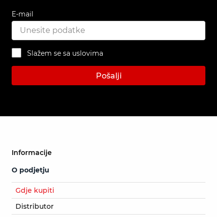
E-mail
Slažem se sa uslovima
Pošalji
Informacije
O podjetju
Gdje kupiti
Distributor