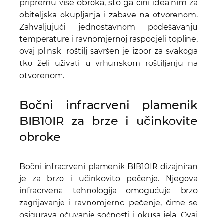
pripremu više obroka, što ga čini idealnim za
obiteljska okupljanja i zabave na otvorenom.
Zahvaljujući jednostavnom podešavanju
temperature i ravnomjernoj raspodjeli topline,
ovaj plinski roštilj savršen je izbor za svakoga
tko želi uživati u vrhunskom roštiljanju na
otvorenom.
Bočni infracrveni plamenik
BIB10IR za brze i učinkovite
obroke
Bočni infracrveni plamenik BIB10IR dizajniran
je za brzo i učinkovito pečenje. Njegova
infracrvena tehnologija omogućuje brzo
zagrijavanje i ravnomjerno pečenje, čime se
osigurava očuvanje sočnosti i okusa jela. Ovaj