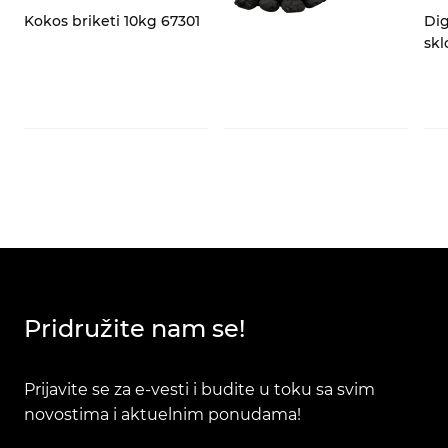
Kokos briketi 10kg 67301
Dig
skl
Pridružite nam se!
Prijavite se za e-vesti i budite u toku sa svim
novostima i aktuelnim ponudama!