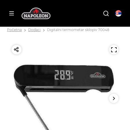
Početna
Dodaci
Digitalni termometar sklopiv 70048