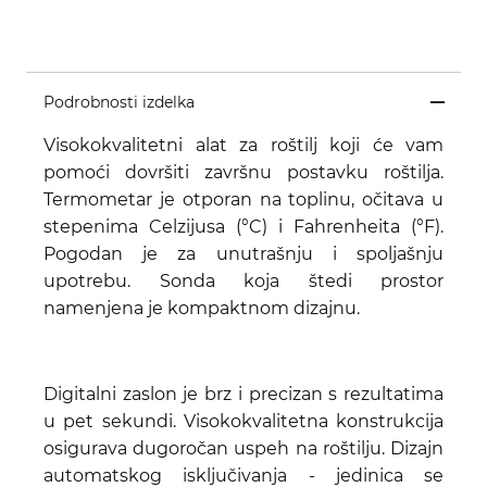
Podrobnosti izdelka
Visokokvalitetni alat za roštilj koji će vam
pomoći dovršiti završnu postavku roštilja.
Termometar je otporan na toplinu, očitava u
stepenima Celzijusa (°C) i Fahrenheita (°F).
Pogodan je za unutrašnju i spoljašnju
upotrebu. Sonda koja štedi prostor
namenjena je kompaktnom dizajnu.
Digitalni zaslon je brz i precizan s rezultatima
u pet sekundi. Visokokvalitetna konstrukcija
osigurava dugoročan uspeh na roštilju. Dizajn
automatskog isključivanja - jedinica se