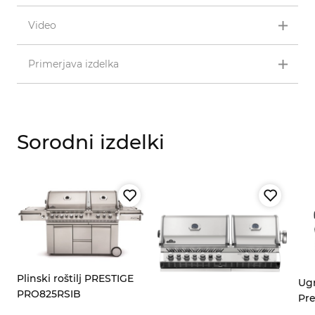
Video
Primerjava izdelka
Sorodni izdelki
Plinski roštilj PRESTIGE
Ugr
PRO825RSIB
Pr