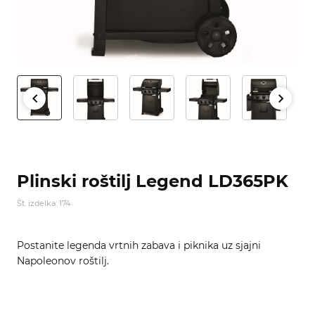
Plinski roštilj Legend LD365PK
Št. izdelka: 174
Postanite legenda vrtnih zabava i piknika uz sjajni
Napoleonov roštilj.