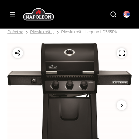
Početna
Plinski roštilji
Plinski roštilj Legend LD365PK