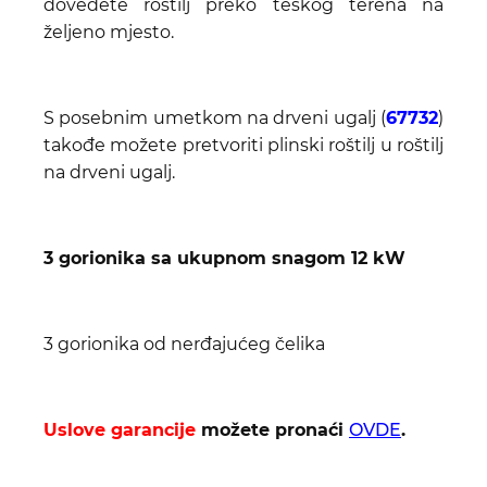
dovedete roštilj preko teškog terena na
željeno mjesto.
S posebnim umetkom na drveni ugalj (
67732
)
takođe možete pretvoriti plinski roštilj u roštilj
na drveni ugalj.
3 gorionika sa ukupnom snagom 12 kW
3 gorionika od nerđajućeg čelika
Uslove garancije
možete pronaći
OVDE
.