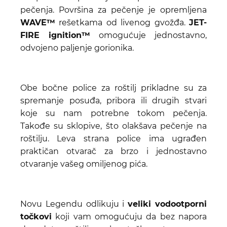
pečenja. Površina za pečenje je opremljena
WAVE™
rešetkama od livenog gvožđa.
JET-
FIRE ignition™
omogućuje jednostavno,
odvojeno paljenje gorionika.
Obe bočne police za roštilj prikladne su za
spremanje posuđa, pribora ili drugih stvari
koje su nam potrebne tokom pečenja.
Takođe su sklopive, što olakšava pečenje na
roštilju. Leva strana police ima ugrađen
praktičan otvarač za brzo i jednostavno
otvaranje vašeg omiljenog pića.
Novu Legendu odlikuju i
veliki vodootporni
točkovi
koji vam omogućuju da bez napora