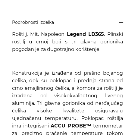
Podrobnosti izdelka
Roštilj. Mit. Napoleon
Legend LD365
. Plinski
roštilj u crnoj boji s tri glavna gorionika
pogodan je za dugotrajno korištenje.
Konstrukcija je izrađena od prašno bojanog
čelika, dok su poklopac i prednja strana od
crno emajliranog čelika, a komora za roštilj je
izrađena od visokokvalitetnog livenog
aluminija. Tri glavna gorionika od nerđajućeg
čelika visoke kvalitete osiguravaju
ujednačenu temperaturu. Poklopac roštilja
ima integrisani
ACCU PROBE™
termometar
za precizno praćenje temperature tokom