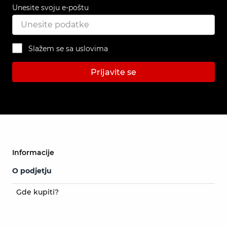
Unesite svoju e-poštu
Slažem se sa uslovima
Prijavite se
Informacije
O podjetju
Gde kupiti?