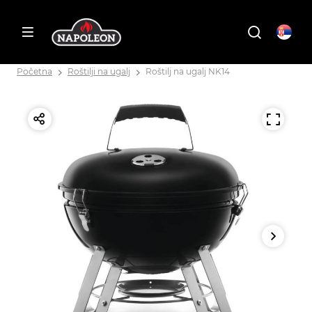
Početna
Roštilji na ugalj
Roštilj na ugalj NK14