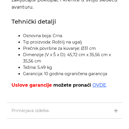
avanturu.
Tehnički detalji
Osnovna boja: Crna
Tip proizvoda: Roštilj na ugalj
Prečnik površine za kuvanje: Ø31 cm
Dimenzije (V x Š x D): 45,72 cm x 35,56 cm x
35,56 cm
Težina: 5,49 kg
Garancija: 10 godina ograničena garancija
Uslove garancije
možete pronaći
OVDE
.
Primerjava izdelka