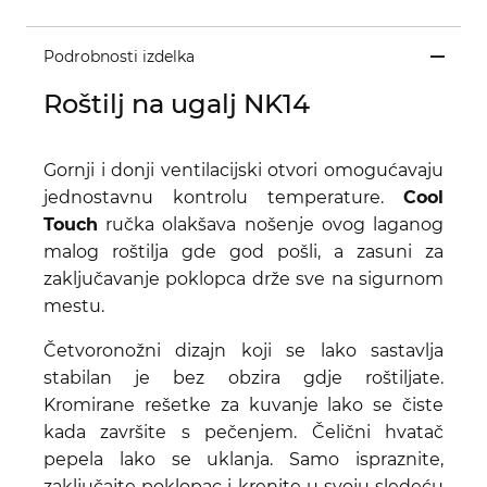
Podrobnosti izdelka
Roštilj na ugalj NK14
Gornji i donji ventilacijski otvori omogućavaju
jednostavnu kontrolu temperature.
Cool
Touch
ručka olakšava nošenje ovog laganog
malog roštilja gde god pošli, a zasuni za
zaključavanje poklopca drže sve na sigurnom
mestu.
Četvoronožni dizajn koji se lako sastavlja
stabilan je bez obzira gdje roštiljate.
Kromirane rešetke za kuvanje lako se čiste
kada završite s pečenjem. Čelični hvatač
pepela lako se uklanja. Samo ispraznite,
zaključajte poklopac i krenite u svoju sledeću