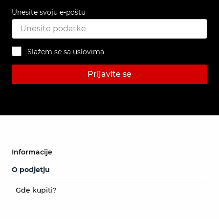
Unesite svoju e-poštu
Slažem se sa uslovima
Prijavite se
Informacije
O podjetju
Gde kupiti?