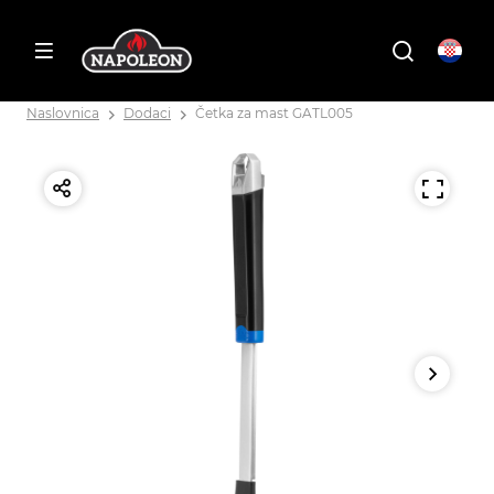
Naslovnica
Dodaci
Četka za mast GATL005