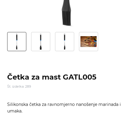
Četka za mast GATL005
Št. izdelka: 289
Silikonska četka za ravnomjerno nanošenje marinada i
umaka.