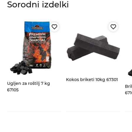
Sorodni izdelki
za
Kokos briketi 10kg 67301
Ugljen za roštilj 7 kg
Bri
67105
671