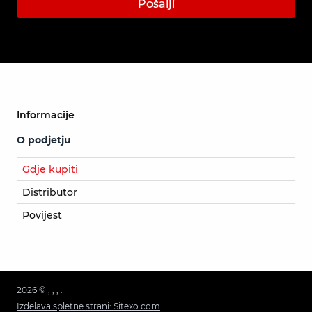
Pošalji
Informacije
O podjetju
Gdje kupiti
Distributor
Povijest
2026 © , , , .
Izdelava spletne strani: Sitexo.com