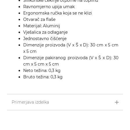
Silikonske čekinje otporne na toplinu
Ravnomjerno upija umak
Ergonomska ručka koja se ne klizi
Otvarač za flaše
Materijal: Aluminij
Vješalica za odlaganje
Jednostavno čišćenje
Dimenzije proizvoda (V x Š x D): 30 cm x 5 cm
x 5 cm
Dimenzije pakiranog proizvoda (V x Š x D): 30
cm x 5 cm x 5 cm
Neto težina: 0,3 kg
Bruto težina: 0,3 kg
Primerjava izdelka