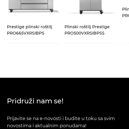
Pli
PR
Prestige plinski roštilj
Plinski roštilj Prestige
PRO665VXRSIBPS
PRO500VXRSIBPSS
Pridruži nam se!
Prijavite se na e-novosti i budite u toku sa svim
novostima i aktualnim ponudama!