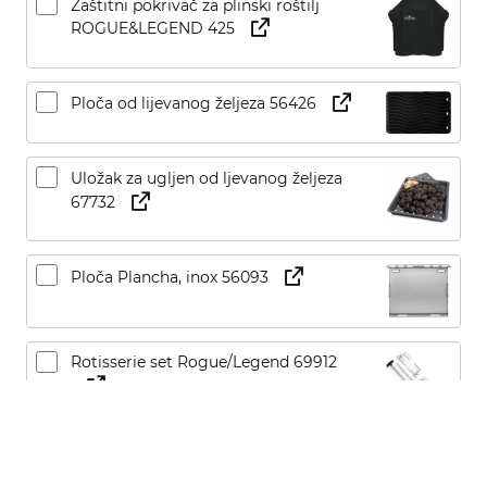
Zaštitni pokrivač za plinski roštilj
ROGUE&LEGEND 425
Ploča od lijevanog željeza 56426
Uložak za ugljen od ljevanog željeza
67732
Ploča Plancha, inox 56093
Rotisserie set Rogue/Legend 69912
Četka za roštilj 62062