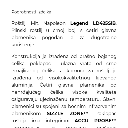
Podrobnosti izdelka
Roštilj. Mit. Napoleon
Legend LD425SIB
.
Plinski roštilj u crnoj boji s četiri glavna
plamenika pogodan je za dugotrajno
korištenje.
Konstrukcija je izrađena od prašno bojanog
čelika, poklopac i ulazna vrata od crno
emajliranog čelika, a komora za roštilj je
izrađena od visokokvalitetnog lijevanog
aluminija. Četiri glavna plamenika od
nehrđajućeg čelika visoke kvalitete
osiguravaju ujednačenu temperaturu. Glavni
plamenici su spojeni sa bočnim infracrvenim
plamenikom
SIZZLE ZONE™
. Poklopac
roštilja ima integrirani
ACCU PROBE™
termometar za precizno praćenje