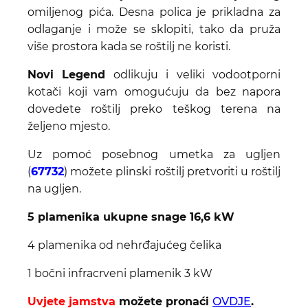
omiljenog pića. Desna polica je prikladna za
odlaganje i može se sklopiti, tako da pruža
više prostora kada se roštilj ne koristi.
Novi Legend
odlikuju i veliki vodootporni
kotači koji vam omogućuju da bez napora
dovedete roštilj preko teškog terena na
željeno mjesto.
Uz pomoć posebnog umetka za ugljen
(
67732
) možete plinski roštilj pretvoriti u roštilj
na ugljen.
5 plamenika ukupne snage 16,6 kW
4 plamenika od nehrđajućeg čelika
1 bočni infracrveni plamenik 3 kW
Uvjete jamstva
možete pronaći
OVDJE
.