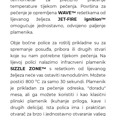
temperature tijekom pečenja. Površina za
pečenje je opremljena
WAVE™
rešetkama od
lijevanog željeza.
JET-FIRE ignition™
omogućuje jednostavno, odvojeno paljenje
plamenika.
Obje bočne police za roštilj prikladne su za
spremanje posuđa, pribora ili drugih stvari
koje su nam potrebne tijekom pečenja. Na
lijevoj polici nalazimo infracrveni plamenik
SIZZLE ZONE™
s rešetkom od lijevanog
željeza neće vas ostaviti ravnodušnim. Možete
postići 800 °C za samo 30 sekundi. Plamenik
je prikladan za pečenje odreska, "doradu"
mesa, ali ga možete koristiti i kao klasični
plinski plamenik (kuhanje priloga, kave i
drugih delicija). Ista polica ima i praktičan
otvarač za brzo i jednostavno otvaranje vašeg