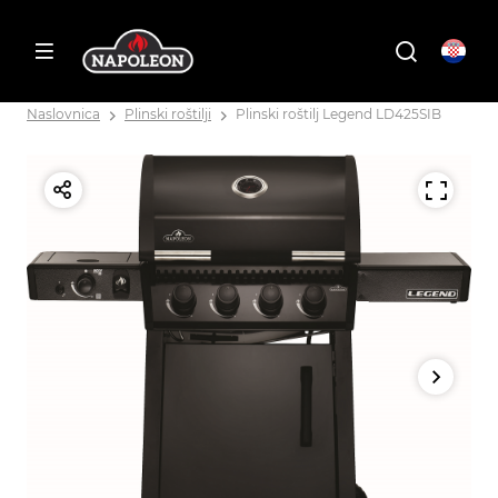
Naslovnica
Plinski roštilji
Plinski roštilj Legend LD425SIB