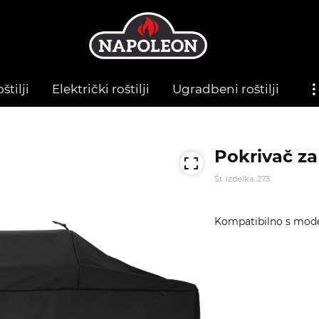
štilji
Električki roštilji
Ugradbeni roštilji
Pokrivač za
Št. izdelka: 273
Kompatibilno s mod