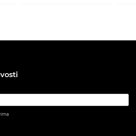
vosti
vima