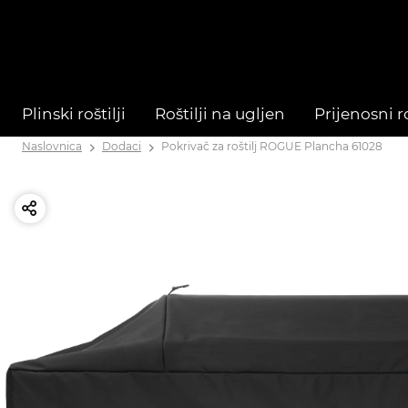
Plinski roštilji
Roštilji na ugljen
Prijenosni ro
Naslovnica
Dodaci
Pokrivač za roštilj ROGUE Plancha 61028