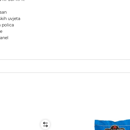
esan
kih uvjeta
 polica
ge
panel