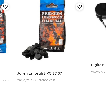
Digitaln
Visokokvali
Ugljen za roštilj 3 KG 67107
Manja, za lakšu prenosivost.
dugo i