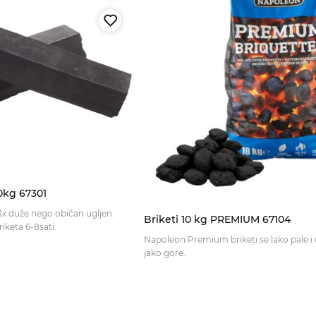
0kg 67301
 3x duže nego običan ugljen.
Briketi 10 kg PREMIUM 67104
Vrijeme gorjenja briketa 6-8sati.
Napoleon Premium briketi se lako pale i 
jako gore.