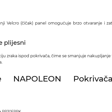
ji Velcro (čičak) panel omogućuje brzo otvaranje i zat
 plijesni
iju zraka ispod pokrivača, čime se smanjuje nakupljanje 
a.
cije NAPOLEON Pokriva
cha RP30FRPK