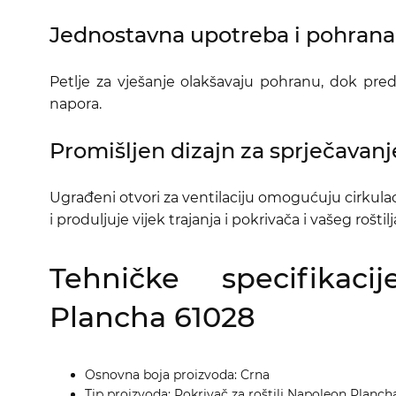
Jednostavna upotreba i pohrana
Petlje za vješanje olakšavaju pohranu, dok predn
napora.
Promišljen dizajn za sprječavanje
Ugrađeni otvori za ventilaciju omogućuju cirkulac
i produljuje vijek trajanja i pokrivača i vašeg roštilj
Tehničke specifika
Plancha
61028
Osnovna boja proizvoda: Crna
Tip proizvoda: Pokrivač za roštilj Napoleon Plan