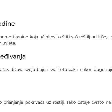
odine
porne tkanine koja učinkovito štiti vaš roštilj od kiše, 
 uvjeta.
jeđivanja
vač zadržava svoju boju i kvalitetu čak i nakon dugotraj
ianjanje pokrivača uz roštilj. Tako ostaje čvrsto na 