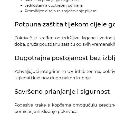
Jednostavna upotreba i pohrana
Promišljen dizajn za sprječavanje plijesni
Potpuna zaštita tijekom cijele g
Pokrivač je izrađen od izdržljive, lagane i vodoot
doba, pruža pouzdanu zaštitu od svih vremenskih
Dugotrajna postojanost bez izbl
Zahvaljujući integriranim UV inhibitorima, pokri
izgledati kao nov dugo nakon kupnje.
Savršeno prianjanje i sigurnost
Podesive trake s kopčama omogućuju precizno pr
pomicanje ili klizanje pokrivača.