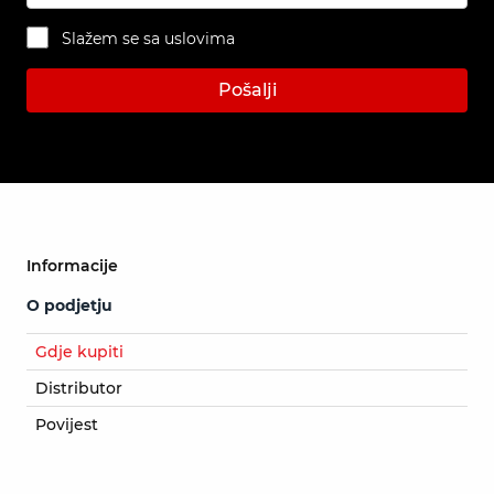
Slažem se sa uslovima
Pošalji
Informacije
O podjetju
Gdje kupiti
Distributor
Povijest