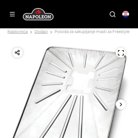
Naslovnica
Dodaci
Posoda za sakupljanje masti za Freestyle 425