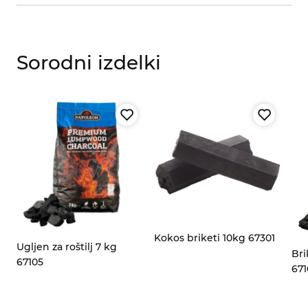
Sorodni izdelki
za
Kokos briketi 10kg 67301
Ugljen za roštilj 7 kg
Bri
67105
671