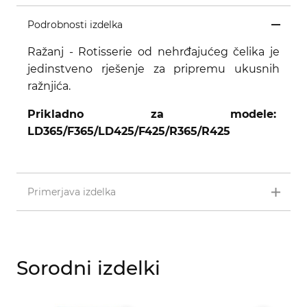
Podrobnosti izdelka
Ražanj - Rotisserie od nehrđajućeg čelika je
jedinstveno rješenje za pripremu ukusnih
ražnjića.
Prikladno za modele:
LD365/F365/LD425/F425/R365/R425
Primerjava izdelka
Sorodni izdelki