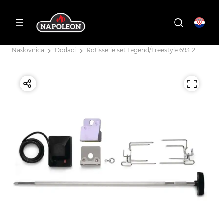
Naslovnica
Dodaci
Rotisserie set Legend/Freestyle 69312