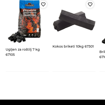
za
Kokos briketi 10kg 67301
Ugljen za roštilj 7 kg
Bri
67105
671