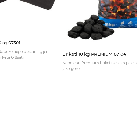
0kg 67301
 3x duže nego običan ugljen.
Briketi 10 kg PREMIUM 67104
Vrijeme gorjenja briketa 6-8sati.
Napoleon Premium briketi se lako pale i 
jako gore.