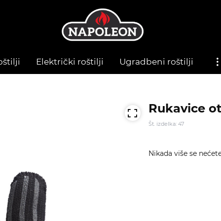
štilji
Električki roštilji
Ugradbeni roštilji
Rukavice ot
Št. izdelka: 47
Nikada više se nećet