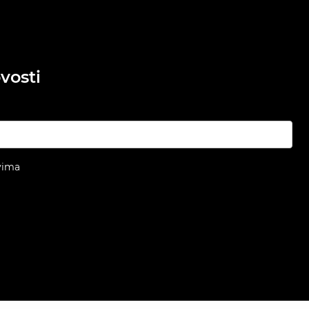
vosti
vima