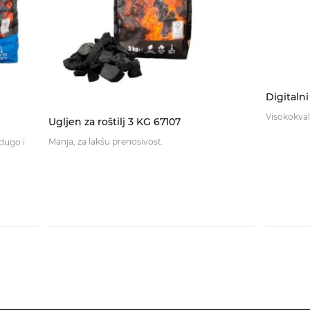
Digitaln
Visokokvali
Ugljen za roštilj 3 KG 67107
Manja, za lakšu prenosivost.
dugo i