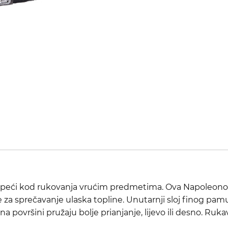
opeći kod rukovanja vrućim predmetima. Ova Napoleonova
e za sprečavanje ulaska topline. Unutarnji sloj finog pamu
na površini pružaju bolje prianjanje, lijevo ili desno. Ruk