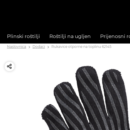
Plinski roštilji
Roštilji na ugljen
Prijenosni ro
Naslovnica
Dodaci
Rukavice otporne na toplinu 62145