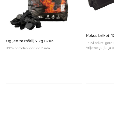
Kokos briketi 1
Ugljen za roštilj 7 kg 67105
Takvi briketi gore
100% prirodan, gori do 2 sata.