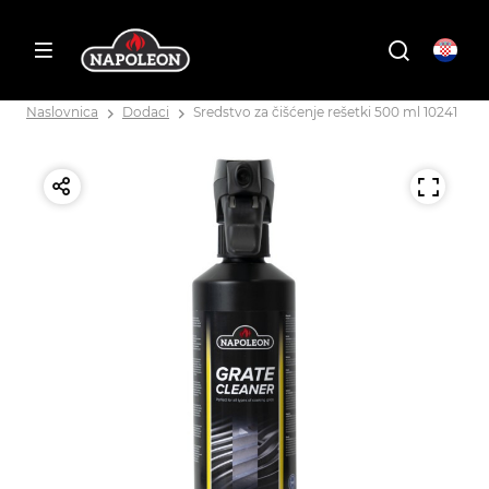
Naslovnica
Dodaci
Sredstvo za čišćenje rešetki 500 ml 10241