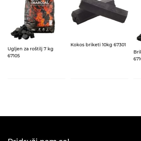
za
Kokos briketi 10kg 67301
Ugljen za roštilj 7 kg
Bri
67105
671