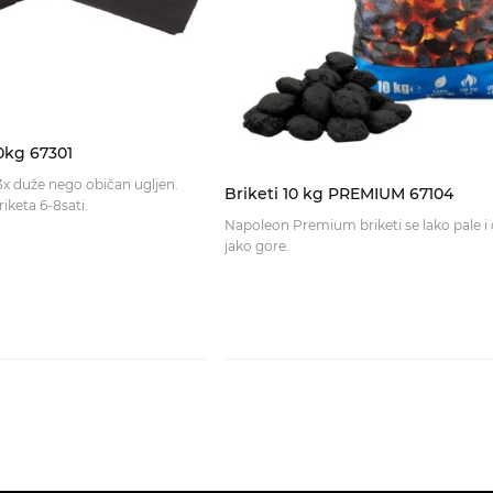
0kg 67301
 3x duže nego običan ugljen.
Briketi 10 kg PREMIUM 67104
Vrijeme gorjenja briketa 6-8sati.
Napoleon Premium briketi se lako pale i 
jako gore.