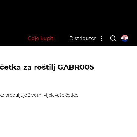
Gdje kupiti
Distributor
etka za roštilj GABR005
 produljuje životni vijek vaše četke.