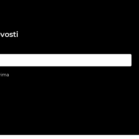
vosti
vima