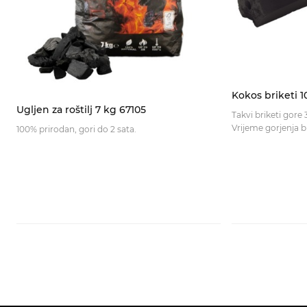
Kokos briketi 1
Ugljen za roštilj 7 kg 67105
Takvi briketi gore
100% prirodan, gori do 2 sata.