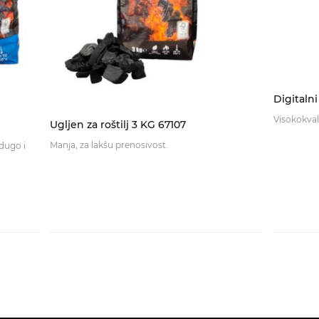
Digitaln
Visokokvali
Ugljen za roštilj 3 KG 67107
Manja, za lakšu prenosivost.
dugo i