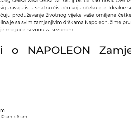
čelika vaša četka za roštilj bit će kao nova. Ove izdr
osiguravaju istu snažnu čistoću koju očekujete. Idealne 
gućuju produžavanje životnog vijeka vaše omiljene čet
ilna je sa svim zamjenjivim drškama Napoleon, čime pruža
bolje moguće, sezonu za sezonom.
sti o NAPOLEON Zamjen
 cm
x 10 cm x 6 cm