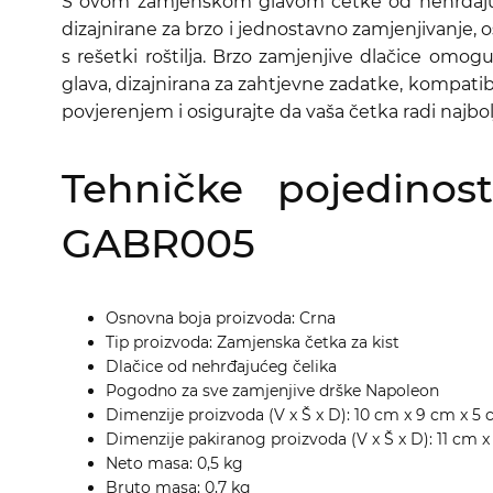
S ovom zamjenskom glavom četke od nehrđajućeg 
dizajnirane za brzo i jednostavno zamjenjivanje, 
s rešetki roštilja. Brzo zamjenjive dlačice omo
glava, dizajnirana za zahtjevne zadatke, kompatib
povjerenjem i osigurajte da vaša četka radi naj
Tehničke pojedino
GABR005
Osnovna boja proizvoda: Crna
Tip proizvoda: Zamjenska četka za kist
Dlačice od nehrđajućeg čelika
Pogodno za sve zamjenjive drške Napoleon
Dimenzije proizvoda (V x Š x D): 10 cm x 9 cm x 5
Dimenzije pakiranog proizvoda (V x Š x D): 11 cm 
Neto masa: 0,5 kg
Bruto masa: 0,7 kg