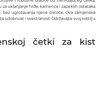
žljive i robusne dlačice od nehrđajućeg čelika,
su za uklanjanje hrđe, kamenca i zapeklih ostataka
ke, bez ugrožavanja njene čistoće. Ova zamjenska
 udobnost i svestranost. Održavajte svoj roštilj s
skoj četki za kist