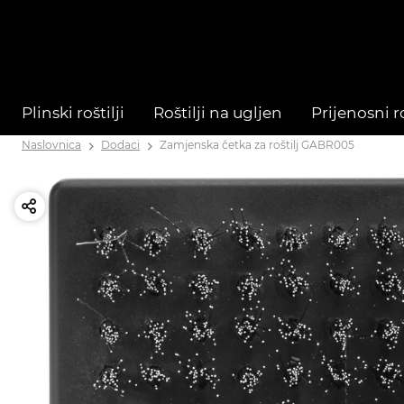
Plinski roštilji
Roštilji na ugljen
Prijenosni ro
Naslovnica
Dodaci
Zamjenska četka za roštilj GABR005