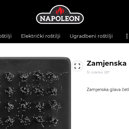
štilji
Električki roštilji
Ugradbeni roštilji
Zamjenska č
Št. izdelka: 287
Zamjenska glava četke