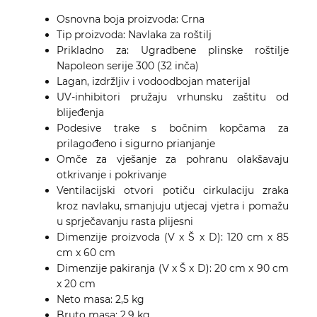
Osnovna boja proizvoda: Crna
Tip proizvoda: Navlaka za roštilj
Prikladno za: Ugradbene plinske roštilje
Napoleon serije 300 (32 inča)
Lagan, izdržljiv i vodoodbojan materijal
UV-inhibitori pružaju vrhunsku zaštitu od
blijeđenja
Podesive trake s bočnim kopčama za
prilagođeno i sigurno prianjanje
Omče za vješanje za pohranu olakšavaju
otkrivanje i pokrivanje
Ventilacijski otvori potiču cirkulaciju zraka
kroz navlaku, smanjuju utjecaj vjetra i pomažu
u sprječavanju rasta plijesni
Dimenzije proizvoda (V x Š x D): 120 cm x 85
cm x 60 cm
Dimenzije pakiranja (V x Š x D): 20 cm x 90 cm
x 20 cm
Neto masa: 2,5 kg
Bruto masa: 2,9 kg