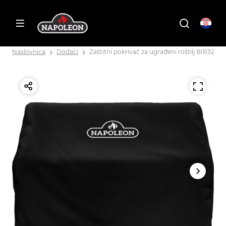
Naslovnica
Dodaci
Zaštitni pokrivač za ugrađeni roštilj BIR32 