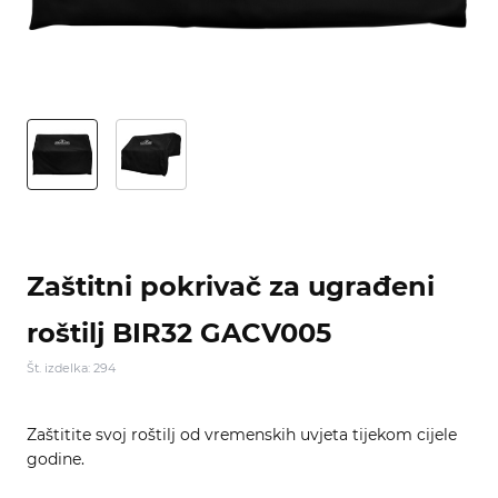
Zaštitni pokrivač za ugrađeni
roštilj BIR32 GACV005
Št. izdelka: 294
Zaštitite svoj roštilj od vremenskih uvjeta tijekom cijele
godine.