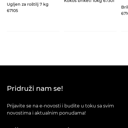
za
Kokos briketi 10kg 67301
Ugljen za roštilj 7 kg
Bri
67105
671
Pridruži nam se!
Prijavite se na e-novosti i budite u toku sa svim
novostima i aktualnim ponudama!