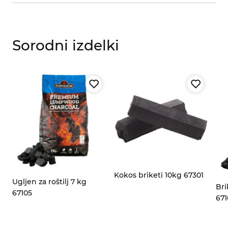
Sorodni izdelki
za
Kokos briketi 10kg 67301
Ugljen za roštilj 7 kg
Bri
67105
671