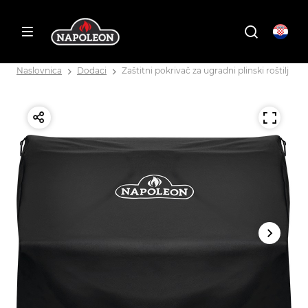
Naslovnica
Dodaci
Zaštitni pokrivač za ugradni plinski roštilj BI