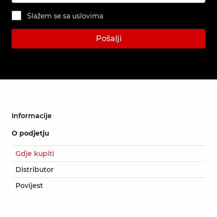
Slažem se sa uslovima
Pošalji
Informacije
O podjetju
Gdje kupiti
Distributor
Povijest