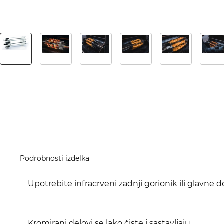
Podrobnosti izdelka
Upotrebite infracrveni zadnji gorionik ili glavne d
Kromirani delovi se lako čiste i sastavljaju.