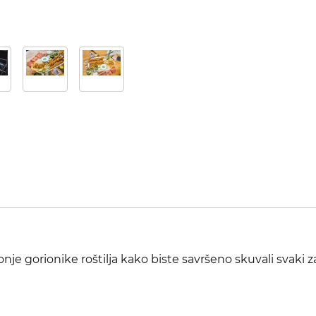
onje gorionike roštilja kako biste savršeno skuvali svaki z