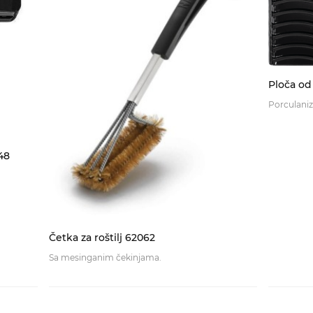
Ploča od
Porculaniz
48
Četka za roštilj 62062
Sa mesinganim čekinjama.