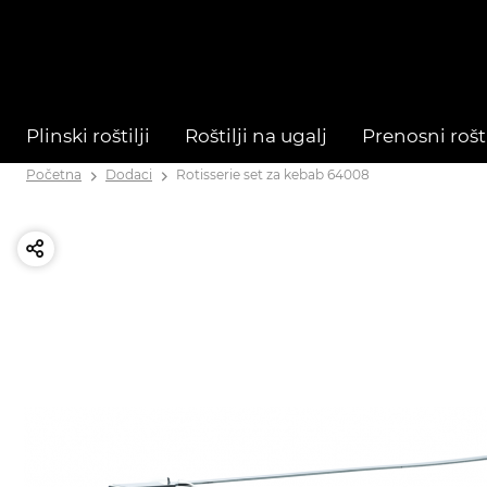
Plinski roštilji
Roštilji na ugalj
Prenosni rošti
Početna
Dodaci
Rotisserie set za kebab 64008