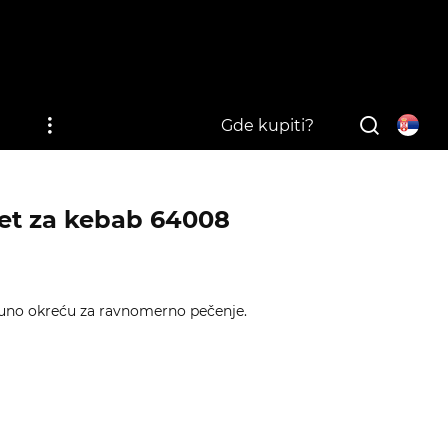
i
Gde kupiti?
set za kebab 64008
puno okreću za ravnomerno pečenje.