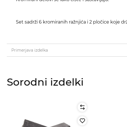
Set sadrži 6 kromiranih ražnjića i 2 pločice koje d
Primerjava izdelka
Sorodni izdelki