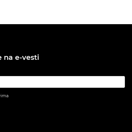
e na e-vesti
vima