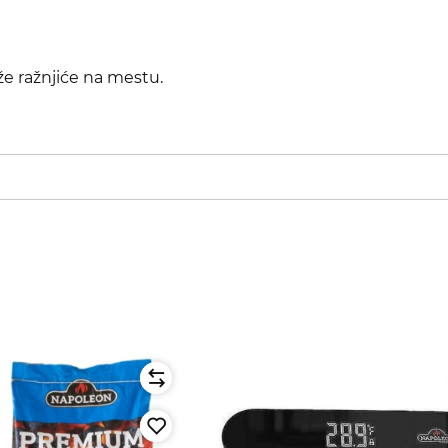
rže ražnjiće na mestu.