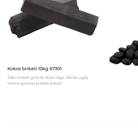
Kokos briketi 10kg 67301
Takvi briketi gore 3x duže nego običan ugalj.
Vreme gorenja briketa 6-8sati.