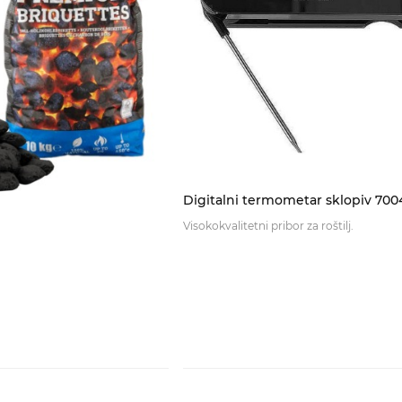
Digitalni termometar sklopiv 700
Visokokvalitetni pribor za roštilj.