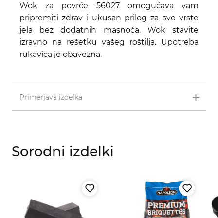
Wok za povrće 56027 omogućava vam
pripremiti zdrav i ukusan prilog za sve vrste
jela bez dodatnih masnoća. Wok stavite
izravno na rešetku vašeg roštilja. Upotreba
rukavica je obavezna.
Primerjava izdelka
Sorodni izdelki