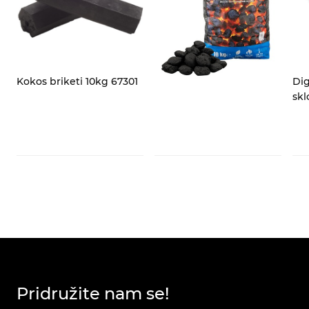
Kokos briketi 10kg 67301
Dig
skl
Pridružite nam se!