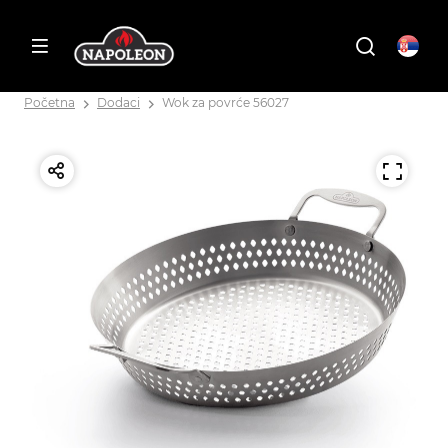
Početna
Dodaci
Wok za povrće 56027