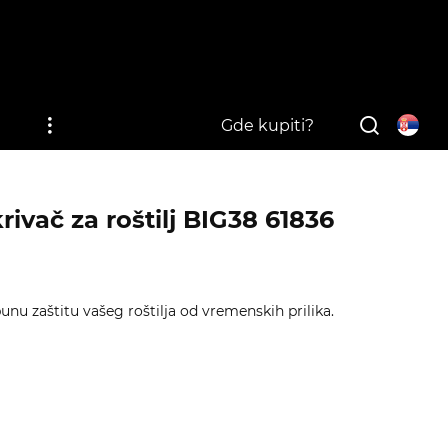
i
Gde kupiti?
rivač za roštilj BIG38 61836
nu zaštitu vašeg roštilja od vremenskih prilika.