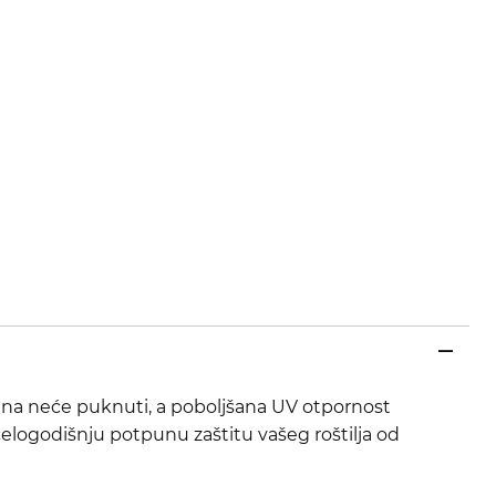
nina neće puknuti, a poboljšana UV otpornost
logodišnju potpunu zaštitu vašeg roštilja od