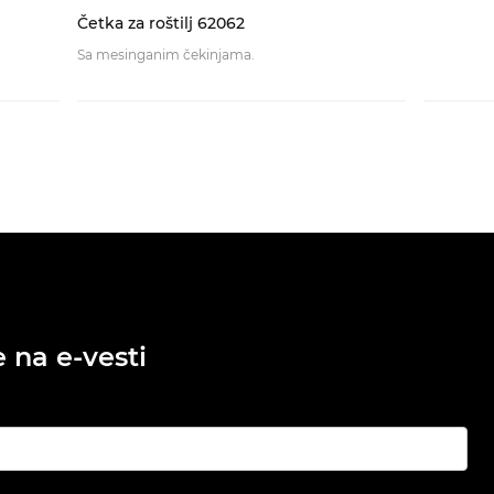
Četka za roštilj 62062
Sa mesinganim čekinjama.
e na e-vesti