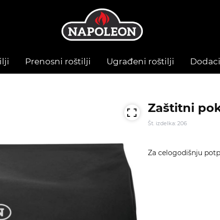
lji
Prenosni roštilji
Ugrađeni roštilji
Dodac
Zaštitni pok
Št. izdelka: 206
Za celogodišnju potpu