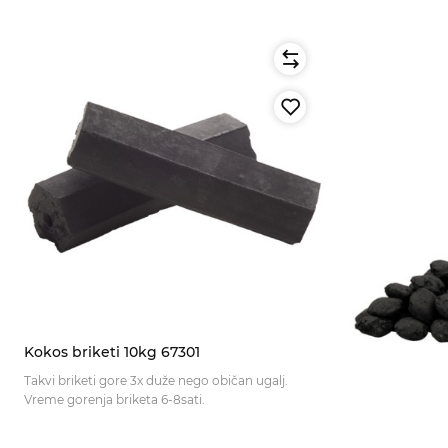
Kokos briketi 10kg 67301
Takvi briketi gore 3x duže nego običan ugalj.
Vreme gorenja briketa 6-8sati.