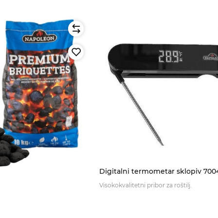
Digitalni termometar sklopiv 700
Visokokvalitetni pribor za roštilj.