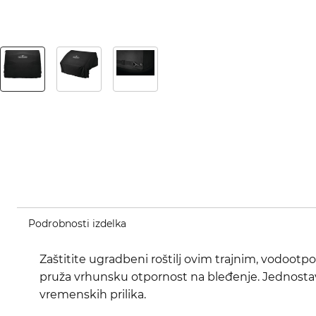
Podrobnosti izdelka
Zaštitite ugradbeni roštilj ovim trajnim, vodoot
pruža vrhunsku otpornost na bleđenje. Jednostav
vremenskih prilika.