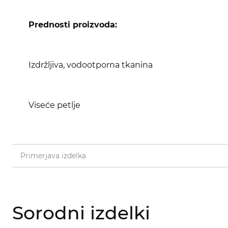
Prednosti proizvoda:
Izdržljiva, vodootporna tkanina
Viseće petlje
Primerjava izdelka
Sorodni izdelki