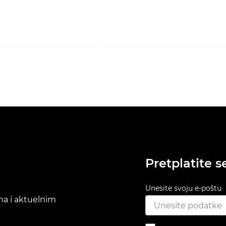
Pretplatite s
Unesite svoju e-poštu
ima i aktuelnim