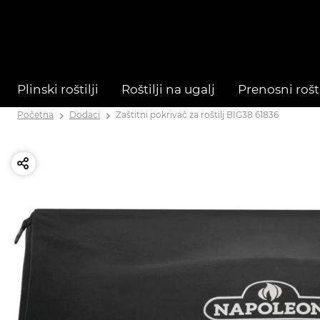
Plinski roštilji
Roštilji na ugalj
Prenosni rošti
Početna
Dodaci
Zaštitni pokrivač za roštilj BIG38 61836