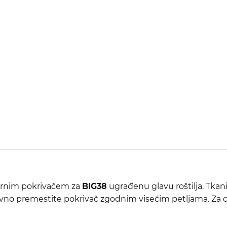
pornim pokrivačem za
BIG38
ugrađenu glavu roštilja. Tka
no premestite pokrivač zgodnim visećim petljama. Za ce