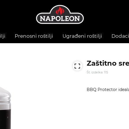
lji
Prenosni roštilji
Ugrađeni roštilji
Dodac
Zaštitno sre
Št. izdelka: 115
BBQ Protector idealan