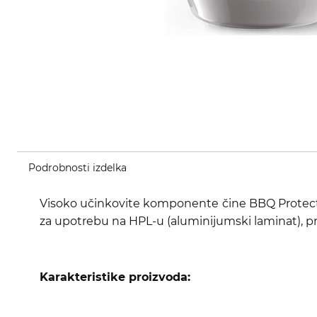
Podrobnosti izdelka
Visoko učinkovite komponente čine BBQ Protector v
za upotrebu na HPL-u (aluminijumski laminat), pr
Karakteristike proizvoda: