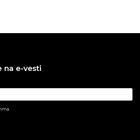
e na e-vesti
vima