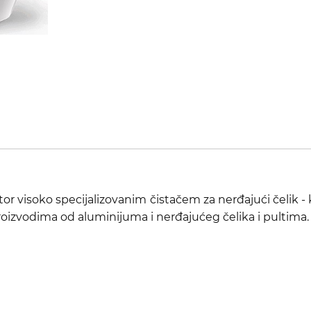
isoko specijalizovanim čistačem za nerđajući čelik - koji 
oizvodima od aluminijuma i nerđajućeg čelika i pultima.