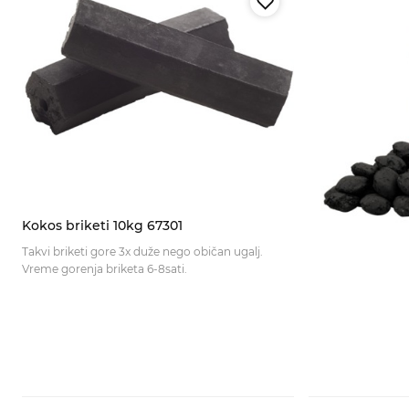
Kokos briketi 10kg 67301
Takvi briketi gore 3x duže nego običan ugalj.
Vreme gorenja briketa 6-8sati.