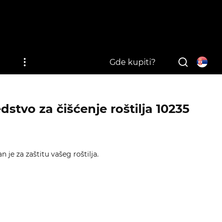
i
Gde kupiti?
dstvo za čišćenje roštilja 10235
 je za zaštitu vašeg roštilja.