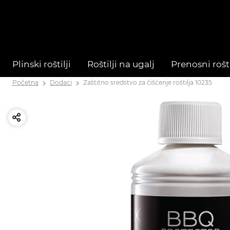
Plinski roštilji
Roštilji na ugalj
Prenosni rošti
Početna
Dodaci
Zaštitno sredstvo za čišćenje roštilja 10235