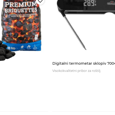
Digitalni termometar sklopiv 700
Visokokvalitetni pribor za roštilj.