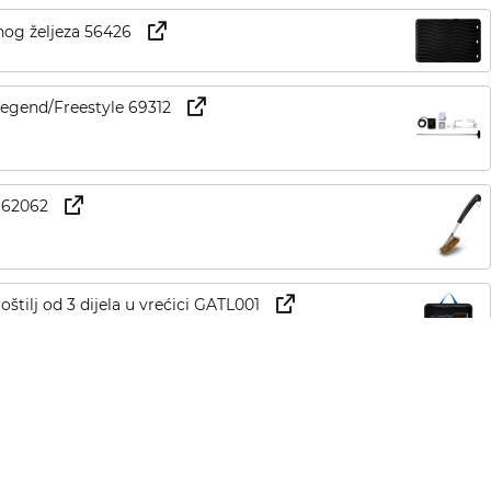
nog željeza 56426
 Legend/Freestyle 69312
j 62062
oštilj od 3 dijela u vrećici GATL001