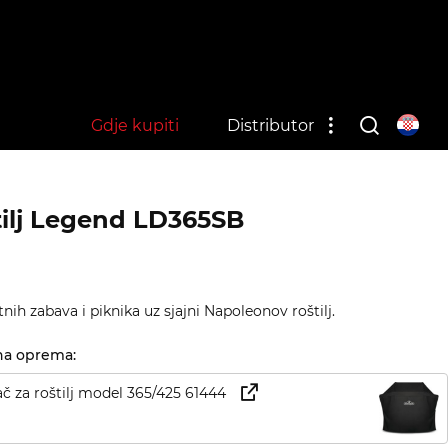
Gdje kupiti
Distributor
tilj Legend LD365SB
nih zabava i piknika uz sjajni Napoleonov roštilj.
na oprema:
ač za roštilj model 365/425 61444