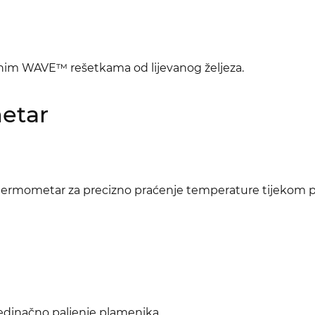
tnim WAVE™ rešetkama od lijevanog željeza.
etar
ermometar za precizno praćenje temperature tijekom peč
dinačno paljenje plamenika.