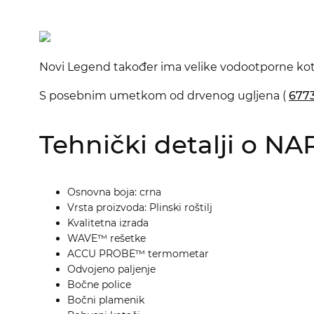
Novi Legend također ima velike vodootporne kota
S posebnim umetkom od drvenog ugljena (
677
Tehnički detalji o 
Osnovna boja: crna
Vrsta proizvoda: Plinski roštilj
Kvalitetna izrada
WAVE™ rešetke
ACCU PROBE™ termometar
Odvojeno paljenje
Bočne police
Bočni plamenik