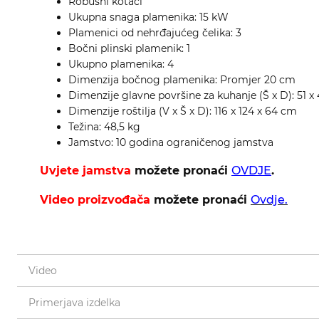
Robusni kotači
Ukupna snaga plamenika: 15 kW
Plamenici od nehrđajućeg čelika: 3
Bočni plinski plamenik: 1
Ukupno plamenika: 4
Dimenzija bočnog plamenika: Promjer 20 cm
Dimenzije glavne površine za kuhanje (Š x D): 51 x
Dimenzije roštilja (V x Š x D): 116 x 124 x 64 cm
Težina: 48,5 kg
Jamstvo: 10 godina ograničenog jamstva
Uvjete jamstva
možete pronaći
OVDJE
.
Video proizvođača
možete pronaći
Ovdje.
Video
Primerjava izdelka