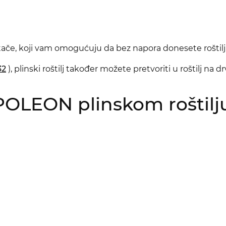
če, koji vam omogućuju da bez napora donesete roštilj 
32
), plinski roštilj također možete pretvoriti u roštilj na d
NAPOLEON plinskom rošti