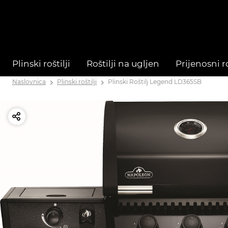
Plinski roštilji
Roštilji na ugljen
Prijenosni ro
Naslovnica
Plinski roštilji
Plinski Roštilj Legend LD365SB