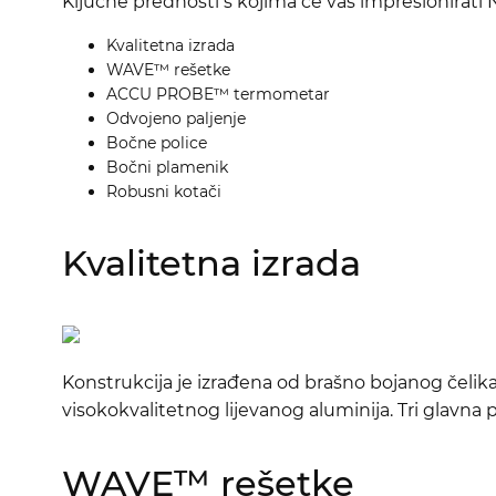
Ključne prednosti s kojima će vas impresionirat
Kvalitetna izrada
WAVE™ rešetke
ACCU PROBE™ termometar
Odvojeno paljenje
Bočne police
Bočni plamenik
Robusni kotači
Kvalitetna izrada
Konstrukcija je izrađena od brašno bojanog čelik
visokokvalitetnog lijevanog aluminija. Tri glavna
WAVE™ rešetke