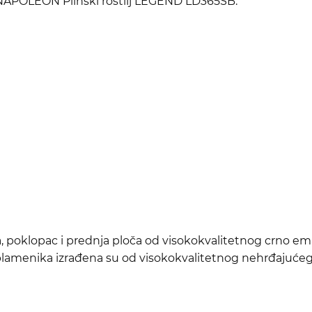
i NAPOLEON Plinski roštilj LEGEND LD365SB:
a, poklopac i prednja ploča od visokokvalitetnog crno em
 plamenika izrađena su od visokokvalitetnog nehrđajućeg 