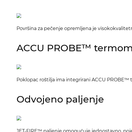
Površina za pečenje opremljena je visokokvalite
ACCU PROBE™ termom
Poklopac roštilja ima integrirani ACCU PROBE™ t
Odvojeno paljenje
JET-FIRE™ paljenje omogućuje jednostavno, poje