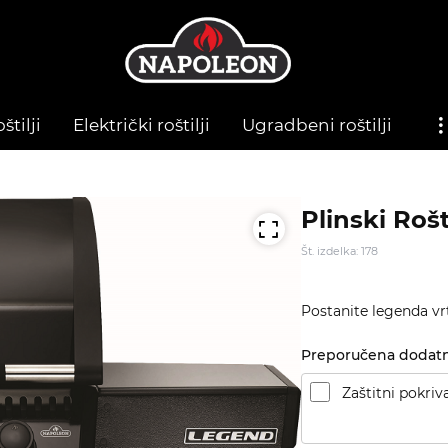
štilji
Električki roštilji
Ugradbeni roštilji
Plinski Roš
Št. izdelka: 178
Postanite legenda vrt
Preporučena dodat
Zaštitni pokriv